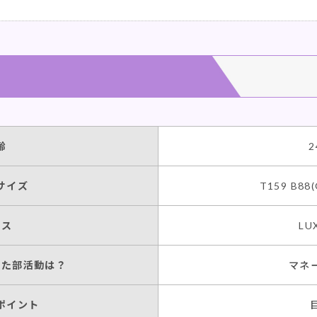
-
-
-
齢
2
-
サイズ
T159 B88
-
ラス
LU
-
いた部活動は？
マネ
-
ポイント
-