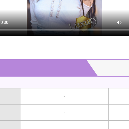
-
-
-