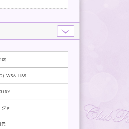
4歳
(G)-W56-H85
XURY
ージャー
目元