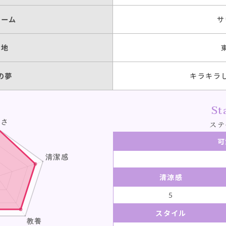
ブーム
サ
-
身地
-
の夢
キラキラ
-
St
-
ステ
-
可
-
清涼感
5
-
スタイル
-