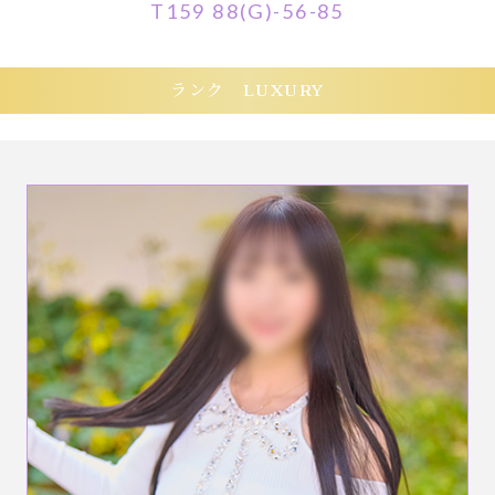
T159 88(G)-56-85
ランク LUXURY