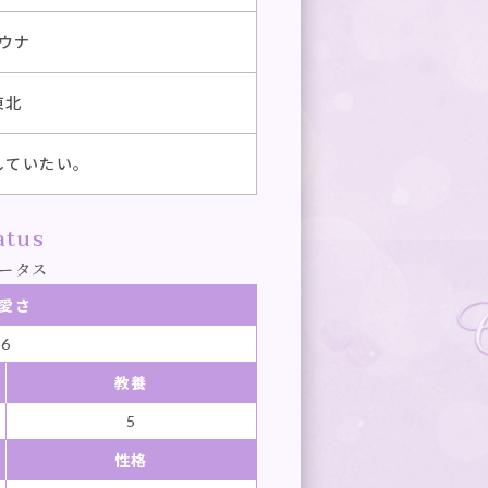
ウナ
東北
していたい。
atus
ータス
愛さ
6
教養
5
性格